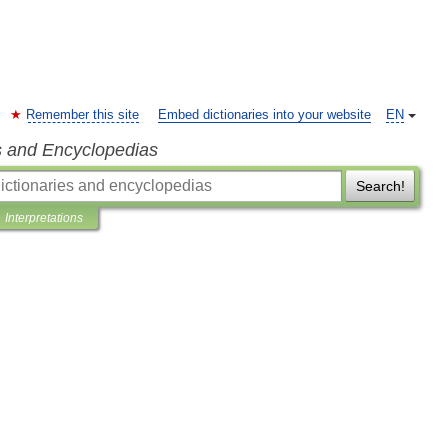
Remember this site
Embed dictionaries into your website
EN
s and Encyclopedias
Search!
Interpretations