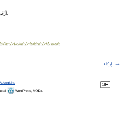
وزُغْب:
أَزْغَ
Mu
'
jam
Al
-
Lughah
Al
-
Arabiyah
Al
-
Mu
'
asirah
.
إزكاء
Advertising
18+
upal,
WordPress, MODx.