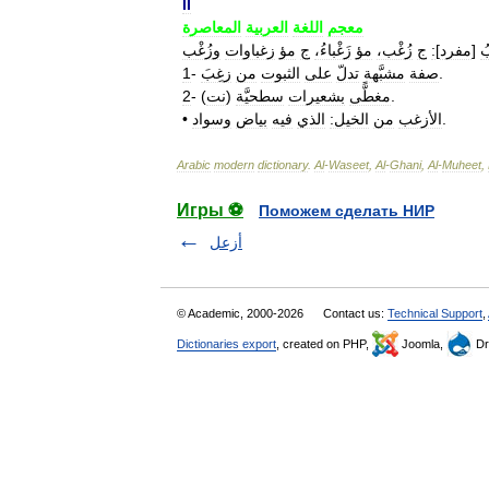
II
معجم
اللغة
العربية
المعاصرة
زغباوات
مؤ
ج
زَغْباءُ،
مؤ
زُغْب،
ج
:
]
مفرد
[
بُ
1
-
زغِبَ
من
الثبوت
على
تدلّ
مشبَّهة
صفة
.
2
- (
نت
)
سطحيَّة
بشعيرات
مغطًّى
.
•
وسواد
بياض
فيه
الذي
الخيل:
من
الأزغب
.
Arabic
modern
dictionary
.
Al
-
Waseet
,
Al
-
Ghani
,
Al
-
Muheet
,
Игры ⚽
Поможем сделать НИР
أزعل
© Academic, 2000-2026
Contact us:
Technical Support
,
Dictionaries export
, created on PHP,
Joomla,
Dr