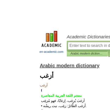
Academic Dictionarie
en-academic.com
Arabic modern dictionary
Arabic modern dictionary
أزغب
أزغب
I
معجم
اللغة
العربية
المعاصرة
أزغبَ
يُزغب،
إزغابًا،
فهو
مُزغِب
•
ريشُه
نبت
زغِب،
الطَّائرُ:
أزغب
.